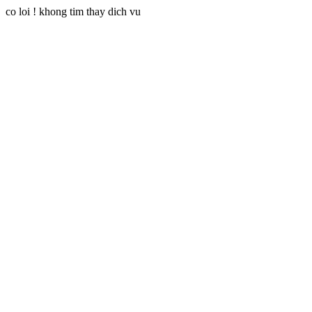
co loi ! khong tim thay dich vu