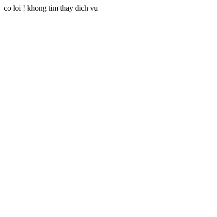
co loi ! khong tim thay dich vu